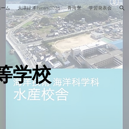
ホーム
大津緑洋 News 2026
青海寮
学習発表会
ion
等学校