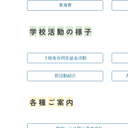
青海寮
学
校
活
動
の
様
子
３校舎合同生徒会活動
部活動紹介
各
種
ご
案
内