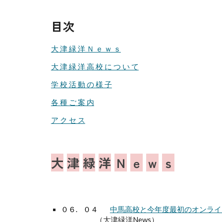
目次
大 津 緑 洋 Ｎ ｅ ｗ ｓ
大 津 緑 洋 高 校 に つ い て
学 校 活 動 の 様 子
各 種 ご 案 内
ア ク セ ス
大
津
緑
洋
Ｎ
ｅ
ｗ
ｓ
０６.
０４
中馬高校と
今年度最初のオンライ
（大津緑洋News）