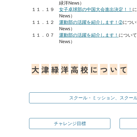
緑洋News）
１１．１
９
女子卓球部の中国大会進出決定！！
News）
１１．
１２
運動部の活躍を紹介します！
➁
につ
News）
１
１
．
０７
運動部の活躍を紹介します！
について
News）
大
津
緑
洋
高
校
に
つ
い
て
スクール・ミッション、スクー
チャレンジ目標