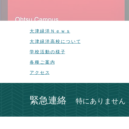
大 津 緑 洋 Ｎ ｅ ｗ ｓ
大 津 緑 洋 高 校 に つ い て
学 校 活 動 の 様 子
各 種 ご 案 内
ア ク セ ス
緊急連絡
特にありません