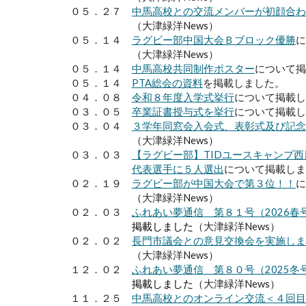
０
５
．２７
中馬高校との交流メンバーが初顔合わ
（大津緑洋News）
０５．１４
ラグビー部中国大会Ｂブロック優勝
に
（大津緑洋News）
０５．１４
中馬高校共同制作ポスター
について掲
０
５
．
１４
PTA総会の資料
を掲載しました。
０
４
．０
８
令和８年度
入学式挙行
について掲載し
０３．０
５
卒業証書授与式を挙行
について掲載し
０
３
．
０４
３学年同窓会入会式、表彰式及び記念
（大津緑洋News）
０
３
．
０３
【ラグビー部】TIDユースキャンプ
代表選手に５人選出
に
ついて掲載しま
０２．
１９
ラグビー部が中国大会で第３位！！
に
（大津緑洋News）
０
２．０
３
ふれあい夢通信 第８
１
号（202
6春
掲載しました
（大津緑洋News）
０２．０２
長門市議会との意見交換会を実施しま
（大津緑洋News）
１２
．０２
ふれあい夢通信 第
８０
号（2025
冬
掲載しました
（大津緑洋News）
１１．
２５
中馬高校とのオンライン交流＜４回目